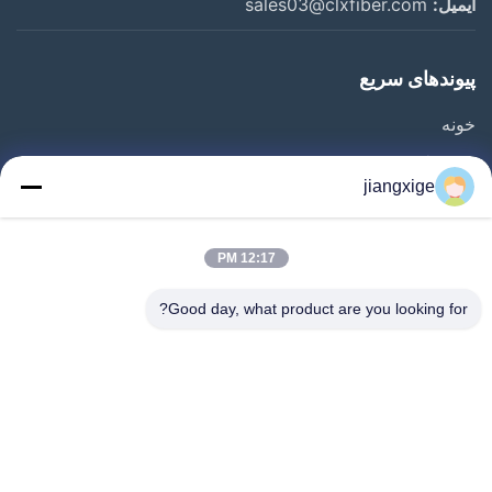
ایمیل:
sales03@clxfiber.com
پیوندهای سریع
خونه
محصولات
jiangxige
درباره ما
تور کارخانه
12:17 PM
کنترل کیفیت
Good day, what product are you looking for?
با ما تماس بگیرید
اخبار
پرونده ها
وبلاگ