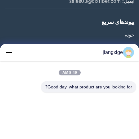
ایمیل:
sales03@clxfiber.com
پیوندهای سریع
خونه
محصولات
jiangxige
درباره ما
تور کارخانه
8:49 AM
کنترل کیفیت
Good day, what product are you looking for?
با ما تماس بگیرید
اخبار
پرونده ها
وبلاگ