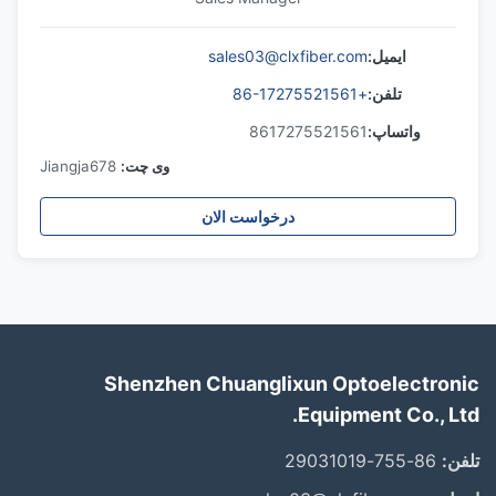
ایمیل:
sales03@clxfiber.com
تلفن:
+86-17275521561
واتساپ:
8617275521561
وی چت:
Jiangja678
درخواست الان
Shenzhen Chuanglixun Optoelectronic
Equipment Co., Ltd.
تلفن:
86-755-29031019