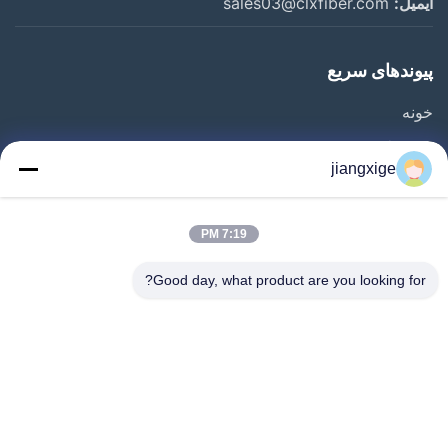
ایمیل:
sales03@clxfiber.com
پیوندهای سریع
خونه
محصولات
jiangxige
درباره ما
تور کارخانه
7:19 PM
کنترل کیفیت
Good day, what product are you looking for?
با ما تماس بگیرید
اخبار
پرونده ها
وبلاگ