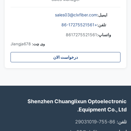
ایمیل:
sales03@clxfiber.com
تلفن:
+86-17275521561
واتساپ:
8617275521561
وی چت:
Jiangja678
درخواست الان
Shenzhen Chuanglixun Optoelectronic
Equipment Co., Ltd.
تلفن:
86-755-29031019