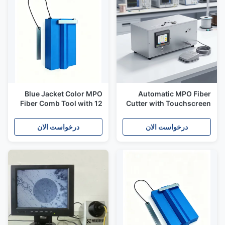
Blue Jacket Color MPO
Automatic MPO Fiber
Fiber Comb Tool with 12
Cutter with Touchscreen
Core Fiber Count for
and Foot Pedal Control
Precise Fiber Alignment
for 12/24 Core MPO Patch
درخواست الان
درخواست الان
Cord