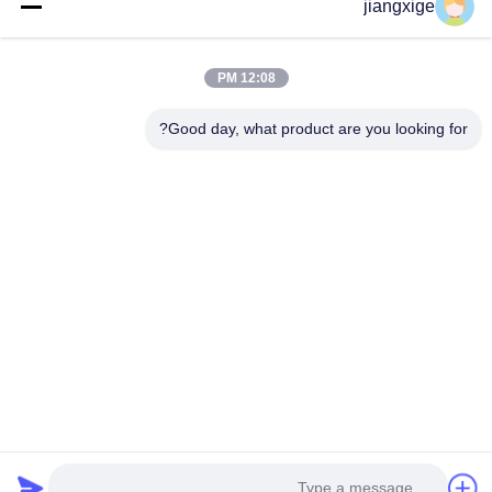
jiangxige
درباره ما
تور کارخانه
12:08 PM
کنترل کیفیت
Good day, what product are you looking for?
با ما تماس بگیرید
اخبار
پرونده ها
وبلاگ
Follow Us
©2021- Shenzhen Chuanglixun Optoelectronic Equipment Co., Ltd.. کلیه