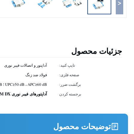
<
جزئیات محصول
تایپ کنید:
آداپتور و اتصالات فیبر نوری
صفحه فلزی:
فولاد ضد زنگ
برگشت ضرر:
UPC≥50 dB ، APC≥60 dB ؛ PC35 dB
آداپتورهای فیبر نوری SM DX
برجسته کردن
توضیحات محصول