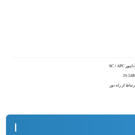
اپتور SC / APC
رتباط از راه دور