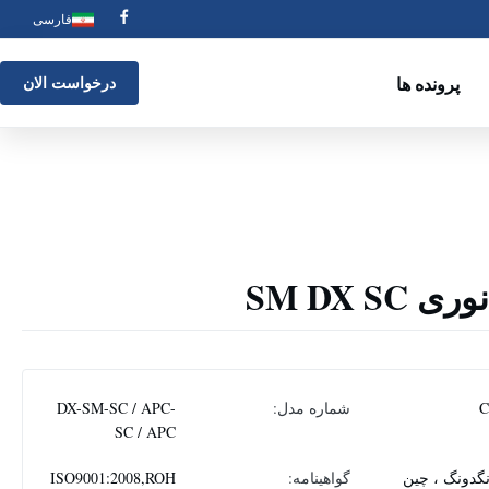
فارسی
پرونده ها
درخواست الان
SM DX S
شماره مدل:
DX-SM-SC / APC-
SC / APC
نگدونگ ، چین
گواهینامه:
ISO9001:2008,ROH