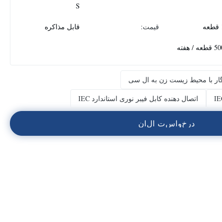
S
قیمت:
قابل مذاکره
 / هفته
زگار با محیط زیست زن به ال سی
اتصال دهنده کابل فیبر نوری استاندارد IEC
د
ر
خ
و
ا
س
ت
ا
ل
ا
ن