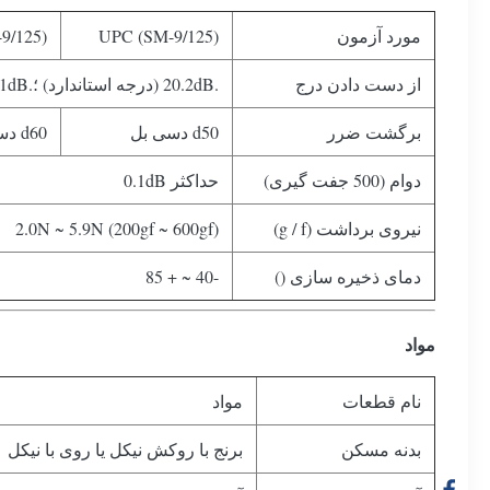
مورد آزمون
(SM-9/125) UPC
(SM-9/125) APC
از دست دادن درج
.20.2dB (درجه استاندارد) ؛.10.1dB (درجه حق بیمه) ؛
برگشت ضرر
d50 دسی بل
d60 دسی بل
دوام (500 جفت گیری)
حداکثر 0.1dB
نیروی برداشت (g / f)
2.0N ~ 5.9N (200gf ~ 600gf)
دمای ذخیره سازی ()
-40 ~ + 85
مواد
نام قطعات
مواد
بدنه مسکن
برنج با روکش نیکل یا روی با نیکل