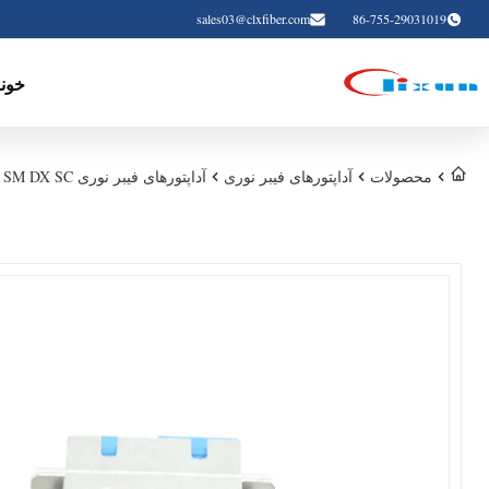
sales03@clxfiber.com
86-755-29031019
خون
محصولات
آداپتورهای فیبر نوری
آداپتورهای فیبر نوری SM DX SC