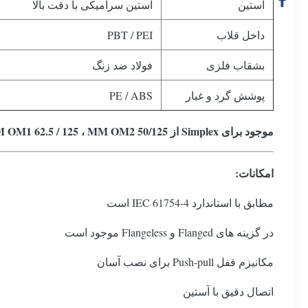
آستین
آستین سرامیکی با دقت بالا
داخل قلاب
PBT / PEI
بشقاب فلزی
فولاد ضد زنگ
پوشش گرد و غبار
PE / ABS
موجود برای Simplex از SM UPC ، SM APC ، MM OM1 62.5 / 125 ، MM OM2 50/125
امکانات:
مطابق با استاندارد IEC 61754-4 است
در گزینه های Flanged و Flangeless موجود است
مکانیزم قفل Push-pull برای نصب آسان
اتصال دقیق با آستین