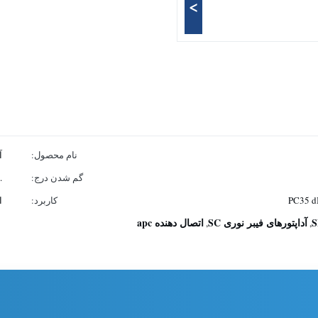
>
نام محصول:
آد
گم شدن درج:
.20.2dB
کاربرد:
ا
آداپتورهای فیبر نوری SC
اتصال دهنده apc
,
,