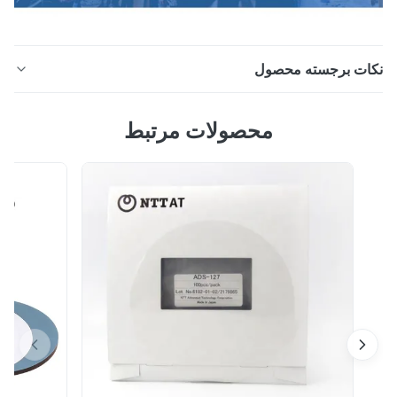
ات برجسته محصول
فیبر نوری FTTH SC / UPC داغ ذوب اتصال سریع فیبر نوری
محصولات مرتبط
اتصال سریع مدل:SC / UPC محل مبدا: شن ژن ، چین جزئیات
سریع: ●اتصال دهنده خاتمه میدانی بدون نیاز به اپوکسی یا
پرداخت ● عدم استفاده از ژل انعکاس کم و قابلیت اطمینان
بالا را امکان پذیر می کند point نقطه اتصال در داخل کانکتور
است.هیچ کار اتصال اضافی مو...