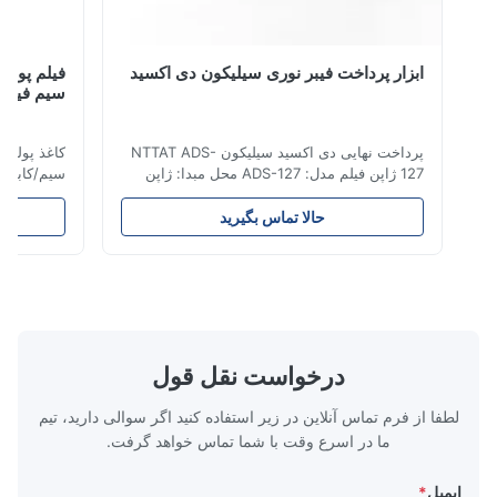
ابزار پرداخت فیبر نوری سیلیکون دی اکسید
فیلم پولیش الم
سیم فیبر نوری
پرداخت نهایی دی اکسید سیلیکون NTTAT ADS-
کاغذ پولیش فیلم
127 ژاپن فیلم مدل: ADS-127 محل مبدا: ژاپن
سیم/کابل وصله ف
جزئیات سریع particles ذرات اسپری یکنواخت
روی سطح روکش شده intensity شدت و انعطاف
حالا تماس بگیرید
ح
پذیری خوب ، مناسب برای پرداخت در جنبه های
بالا.4. کیفیت
مختلف ● مناسب برای پرداخت با محیط خشک ،
های
آب یا روغن film فیلم پرداخت الیاف در مقایسه با
یا روغن. فیلم پولیش ف
فیلم های ...
درخواست نقل قول
لطفا از فرم تماس آنلاین در زیر استفاده کنید اگر سوالی دارید، تیم
ما در اسرع وقت با شما تماس خواهد گرفت.
ایمیل
*