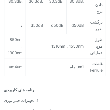
.30.3dB
.30.3dB
.30.3dB
.30.3dB
ادن
رج
رگشت
/
d50dB
d50dB
d50dB
رر
ول
850nm
وج
1310nm ، 1550nm
،
ملیاتی
1300nm
لظت
um1 ماه
um4um
Ferrul
برنامه های کاربردی
1. تجهیزات فیبر نوری