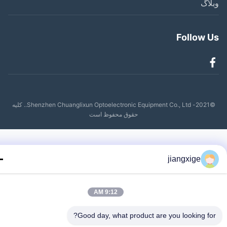
اگ
Follow 
©2021- Shenzhen Chuanglixun Optoelectronic Equipment Co., Ltd.. کلیه
حقوق محفوظ است
jiangxige
9:12 AM
Good day, what product are you looking fo