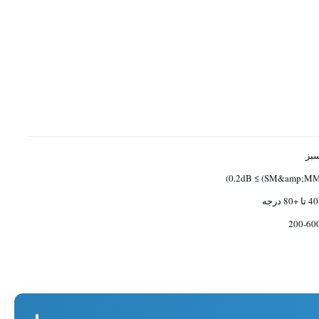
بز
0.2dB ≤ (SM&amp;MM
رجه
200-60