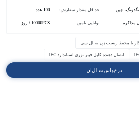
نگدونگ، چین
حداقل مقدار سفارش:
100 عدد
ل مذاکره
توانایی تامین:
10000PCS / روز
زگار با محیط زیست زن به ال سی
اتصال دهنده کابل فیبر نوری استاندارد IEC
د
ر
خ
و
ا
س
ت
ا
ل
ا
ن