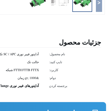
<
جزئیات محصول
نام محصول:
آداپتور فیبر نوری SC / APC تک حالت
تایپ کنید:
حالت تک
کاربرد:
FTTH FTTB FTTX شبکه
دوام:
&gt; 1000 زمان
آداپتورهای فیبر نوری SC Flange
برجسته کردن