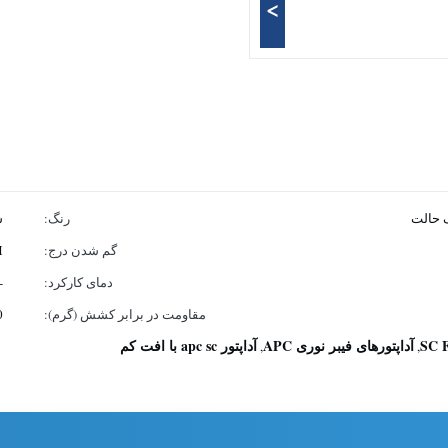
>
رنگ:
س
گم شدن درج:
)
دمای کارکرد:
-40 تا +80 د
مقاومت در برابر کشش (گرم):
0
آداپتورهای فیبر نوری APC
آداپتور apc sc با افت کم
,
,