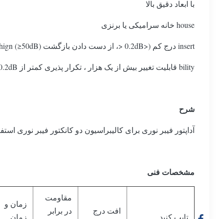
با ابعاد دقیق بالا
house خانه سرامیکی یا برنزی
insert درج کم (<0.2dB <، از دست دادن بازگشت hign (≥50dB)
bility قابلیت تغییر بیش از یک هزار ، تکرار پذیری کمتر از 0.2dB است
شرح
آداپتور فیبر نوری برای کالیبراسیون دو کانکتور فیبر نوری استفاده می شود. انواع این آداپتورها عبارتند از  LC
مشخصات فنی
مقاومت
زمان و
افت درج
در برابر
تایپ کنید
زمان