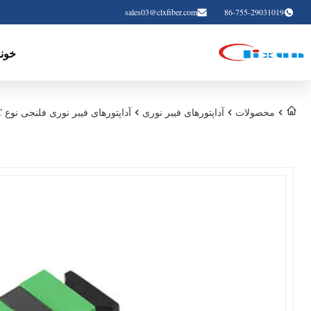
sales03@clxfiber.com
86-755-29031019
خون
محصولات
آداپتورهای فیبر نوری
آداپتورهای فیبر نوری فلنجی نوع SC Simplex APC از دست دادن کم درج