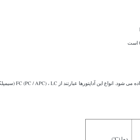
FC (PC / APC) ، (سیمپلکس یا دوبلکس) ، ST ، MU ، MTRJ ، E-2000 و غیره.
دما (℃)