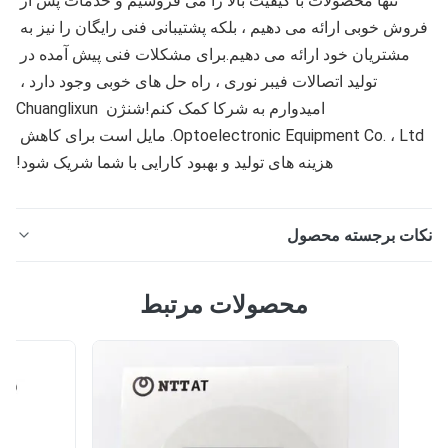
تنها محصولات با کیفیت بالا را می فروشیم و خدمات پس از 
فروش خوبی ارائه می دهیم ، بلکه پشتیبانی فنی رایگان را نیز به 
مشتریان خود ارائه می دهیم.برای مشکلات فنی پیش آمده در 
تولید اتصالات فیبر نوری ، راه حل های خوبی وجود دارد ، 
امیدوارم به شرکا کمک کنم!شنژن Chuanglixun 
Optoelectronic Equipment Co. ، Ltd. مایل است برای کاهش 
هزینه های تولید و بهبود کارایی با شما شریک شود!
ات برجسته محصول
دستگاه اتصال سیم پیچ سیم سیم اتوماتیک/ دستگاه سیم پیچ
محصولات مرتبط
کابل/ دستگاه سیم پیچ و کراوات مدل:CLX-30A محل مبدا:
ن ، چین توضیحات محصول: این تجهیزات برای اتصالات فیبر
نوری ، بلوزهای فیبر نوری ، سیم های برق AC ، کابل های برق
DC ، کابل های داده USB ، کابل های هدفون ، کابل های RCA ،
کابل های ویدئویی ، کابل ...