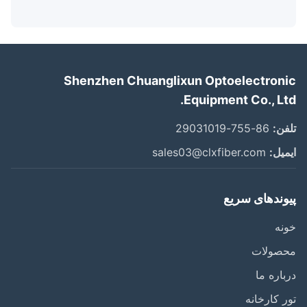
Shenzhen Chuanglixun Optoelectron
Equipment Co., Lt
ن:
86-755-29031019
یل:
sales03@clxfiber.com
وندهای سریع
ه
صولات
اره ما
 کارخانه