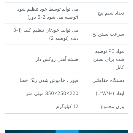
می تواند توسط خود تنظیم شود
عداد سیم پیچ
(توصیه می شود 2-6 دور)
می توانید خودتان تنظیم کنید (1-3
رعت بستن نخ
دنده (توصیه 2)
مواد PE توصیه
ده برای بستن
هسته آهنی روکش دار
ابل
ستگاه حفاظتی
فیوز ، خاموش شدن زنگ خطا
بعاد (L*W*H)
350x250x220 میلی متر
زن مجموع
12 کیلوگرم