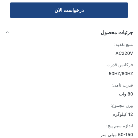
درخواست الان
ئیات محصول
ع تغذیه:
AC22
انس قدرت:
50HZ/60
ت نامی:
 مجموع:
ازه سیم پیچ:
5 میلی متر