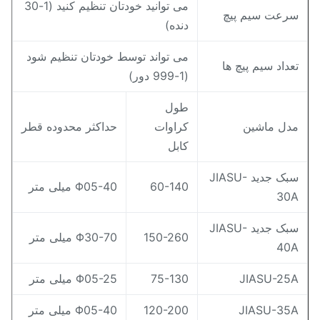
می توانید خودتان تنظیم کنید (1-30
رعت سیم پیچ
دنده)
می تواند توسط خودتان تنظیم شود
عداد سیم پیچ ها
(1-999 دور)
طول
دل ماشین
کراوات
حداکثر محدوده قطر
کابل
سبک جدید JIASU-
60-140
Φ05-40 میلی متر
30
سبک جدید JIASU-
150-260
Φ30-70 میلی متر
40
JIASU-25
75-130
Φ05-25 میلی متر
JIASU-35
120-200
Φ05-40 میلی متر