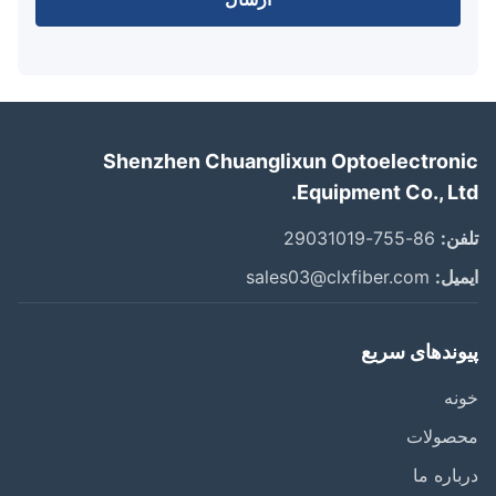
Shenzhen Chuanglixun Optoelectron
Equipment Co., Lt
ن:
86-755-29031019
یل:
sales03@clxfiber.com
وندهای سریع
ه
صولات
اره ما