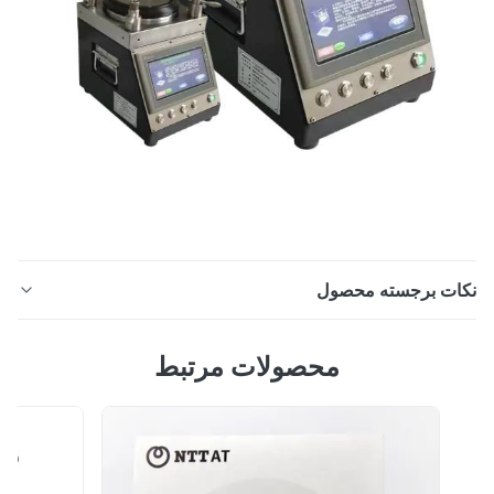
ات برجسته محصول
دستگاه پولیش فیبر نوری با پولیش فیبر صفحه نمایش لمسی
محصولات مرتبط
توضیحات دستگاه پولیش فیبر 1. دستگاه پولیش فیبر نوری2.
طراحی شده برای تولید با حجم بالا3. ابزار تغییر سریع4. بازتاب
عقب APC تا -70 دسی بل نام محصول: پولیش فیبر ابعاد:
310(W)*220(D)*340(H)mm برق: 60 وات شماره مدل:
CLX-02D کاربرد: دستگاه تولید فیبر ن...