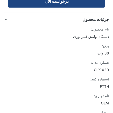
درخواست الان
ئیات محصول
 محصول:
گاه پولیش فیبر نوری
:
ره مدل:
CLX-0
فاده کنید:
FT
 تجاری:
O
ا: