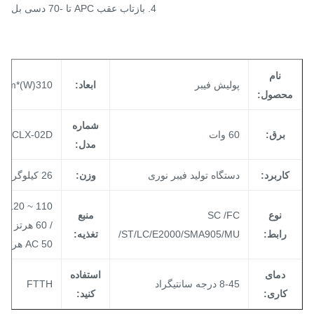
4. بازتاب عقب APC تا -70 دسی بل
نام
پولیش فیبر
ابعاد:
310(W)*220(D)*340(H)mm
حصول:
شماره
برق:
60 وات
CLX-02D
مدل:
کاربرد:
دستگاه تولید فیبر نوری
وزن:
26 کیلوگرم
نوع
SC /FC
منبع
رابط:
/ST/LC/E2000/SMA905/MU
تغذیه:
AC 50 هرتز / 60 هرتز
دمای
استفاده
8-45 درجه سانتیگراد
FTTH
کاری:
کنید: