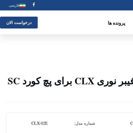
فارسی
پرونده ها
درخواست الان
دستگاه پولیش فیبر نوری CLX برای پچ کورد SC
شماره مدل:
CLX-02E