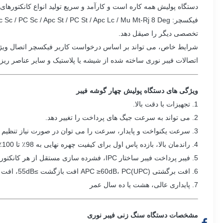
دستگاه پولیش همه کاره است و کارآمد و سریع تولید انواع کانکتورهای 
تخصصی دیگر را صیقل دهد.
شرایط خاص، می تواند بر اساس درخواست کاربر فیکسچر اتصال ویژه سفا
اتصالات فیبر نوری ساخته شده از شیشه یا پلاستیک و سایر عناصر ریز و
ویژگی های دستگاه پولیش چهار گوشه فیبر
1. تجهیزات با دقت بالا.
2. می تواند به سرعت جیگ های پرداخت را تغییر دهد.
3. سرعت یکنواخت و پایدار، سرعت را می توان در صورت نیاز تنظیم کرد.
4. راندمان بالا، بازده پاس اول برای کیفیت چهره نهایی به 98٪ تا 100٪ می رسد
5. فیبر پرداخت فیبر ساختار IPC، فشرده سازی مستقل از هر کانکتور است.نرخ عبور سه بعدی پرداخت کانکتور فیبر نوری> = 98٪ (100٪ معمولی، طبق IEC)،
6. افت برگشتی APC ≥60dB، PC(UPC) افت بازگشت ≥55dB، افت درج ≤0.20dB (معمولی)
7. پایداری عالی، هشت یا ده سال عمر
مشخصات دستگاه سنگ زنی فیبر نوری