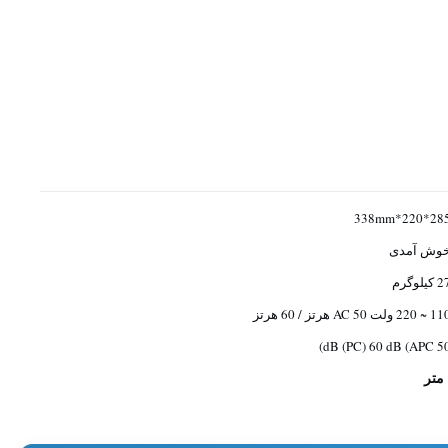
285*220*338
وش آمدی
کیلوگرم
 220 ولت AC 50 هرتز / 60 هرتز
50 dB (PC) 60 dB 