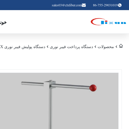
sales03@clxfiber.com
86-755-29031019
خون
محصولات
دستگاه پرداخت فیبر نوری
دستگاه پولیش فیبر نوری CLX برای پچ کورد SC FC LC ST MU