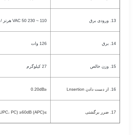
13. ورودی برق
110 ~ 230 VAC 50 هرتز / 60 هرتز
14. برق
126 وات
15. وزن خالص
27 کیلوگرم
16.
از دست دادن Lnsertion
≤0.20dB
17. ضرر برگشتی
≥55dB (UPC، PC) ≥60dB (APC)