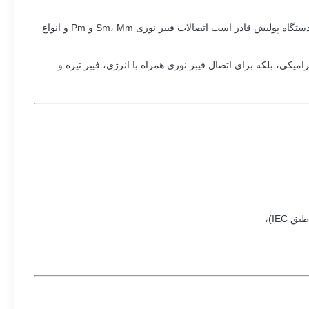
فیکسچر: Fc / PC Fc / Apc Sc / PC Sc / Apc St / PC St / Apc Lc / Mu Mt-Rj 8 Deg.یا 0 Deg Mpo Mpx Mtp، E2000، D4 Etc Bd.علاوه بر این، دستگاه پولیش قادر است اتصالات فیبر نوری Sm، Mm و Pm و انواع
کی، بلکه برای اتصال فیبر نوری همراه با انرژی، فیبر تیره و