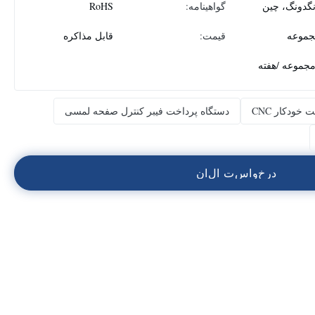
نگدونگ، چین
گواهینامه:
RoHS
قیمت:
قابل مذاکره
خودکار CNC
دستگاه پرداخت فیبر کنترل صفحه لمسی
د
ر
خ
و
ا
س
ت
ا
ل
ا
ن