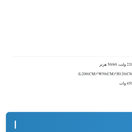
 ولت، 50/60 هرتز
L200(CM)*W50(CM)*H120(CM
45 وات