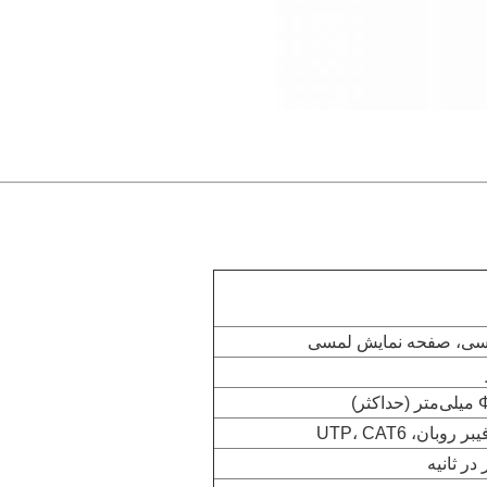
یسی، صفحه نمایش لمسی
وبان، UTP، CAT6