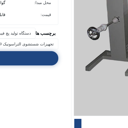
محل مبدا:
گوا
قیمت:
قاب
برچسب ها
دستگاه تولید پچ فی
تجهیزات شستشوی التراسونیک 9 لیتر