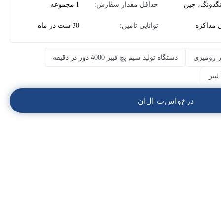
نگدونگ، چین
حداقل مقدار سفارش:
1 مجموعه
ل مذاکره
توانایی تامین:
30 ست در ماه
بر رومیزی
دستگاه تولید سیم پچ فیبر 4000 دور در دقیقه
د
ر
خ
و
ا
س
ت
ا
ل
ا
ن