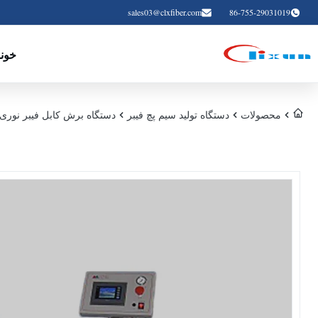
sales03@clxfiber.com
86-755-29031019
خون
محصولات
دستگاه تولید سیم پچ فیبر
دستگاه برش کابل فیبر نوری خودکار 