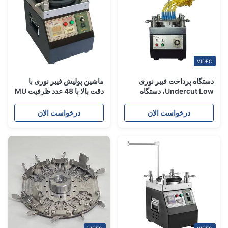
VIDEO
دستگاه پرداخت فیبر نوری
ماشین پولیش فیبر نوری با
Undercut Low، دستگاه
دقت بالا با 48 عدد ظرفیت MU
ساخت سیم پچ فیبر 120w
/ LC 98٪ تولید اولین عبور و
سرعت تنظیم شده 140RPM
درخواست الان
درخواست الان