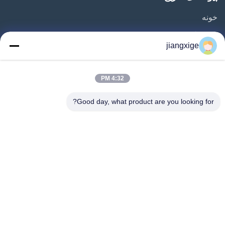
خونه
محصولات
jiangxige
درباره ما
تور کارخانه
4:32 PM
کنترل کیفیت
Good day, what product are you looking for?
با ما تماس بگیرید
اخبار
پرونده ها
وبلاگ
Follow Us