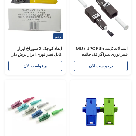
ویدیو
اتصالات ثابت MU / UPC Ftth
ابعاد کوچک 2 سوراخ ابزار
یبر نوری میراگر تک حالت
کابل فیبر نوری ابزار برش دار
1dB 25d
165 میلی متر دسته زرد
درخواست الان
درخواست الان