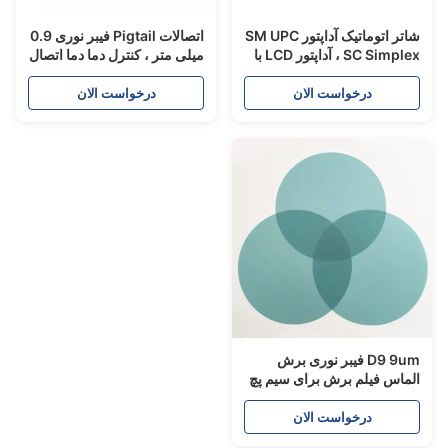
شاتر اتوماتیک آداپتور SM UPC
اتصالات Pigtail فیبر نوری 0.9
SC Simplex ، آداپتور LCD با
میلی متر ، کنترل دما دما اتصال
قت بالا
دهنده نوری SM MM LC
درخواست الان
درخواست الان
D9 9um فیبر نوری برش
لماس فیلم برش برای سیم پچ
وری
درخواست الان