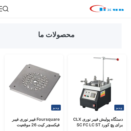
محصولات ما
یدیو
ویدیو
دستگاه پولیش فیبر نوری CLX
Foursquare فیبر نوری فیبر
برای پچ کورد SC FC LC ST
فیکسچر کیت 26 موقعیت
M
برای اتصال دهنده FC